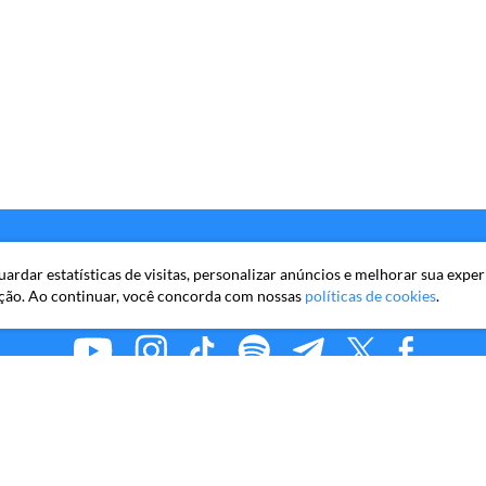
rdar estatísticas de visitas, personalizar anúncios e melhorar sua exper
ção. Ao continuar, você concorda com nossas
políticas de cookies
.
MMKR PUBLICAÇÕES S/A
iro Faria Lima, 10º andar, conjunto 101, Itaim Bibi, São Paulo/S