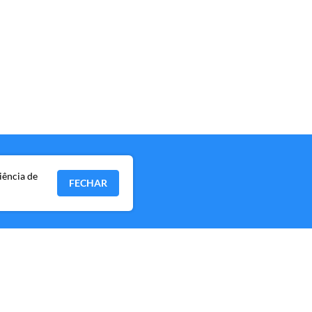
iência de
FECHAR
P, CEP 04538-133