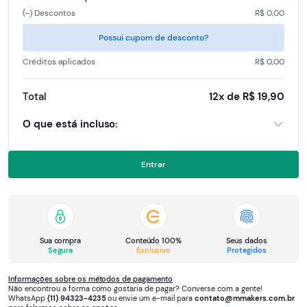
(-) Descontos
R$ 0,00
Possui cupom de desconto?
Créditos aplicados
R$ 0,00
Total
12x de R$ 19,90
O que está incluso:
Assinatura anual do The Report — revista digital com 50+
páginas de análise por edição, 12 edições/ano;
Entrar
Acesso à área logada com o acervo completo de edições
anteriores;
Frete grátis para os dois livros, em todo o Brasil.
Sua compra
Conteúdo 100%
Seus dados
Bônus:
Segura
Exclusivo
Protegidos
Livro físico — Capitalismo na América, enviado sem custo
Informações sobre os métodos de pagamento
para o seu endereço;
Não encontrou a forma como gostaria de pagar? Converse com a gente!
WhatsApp
(11) 94323-4235
ou envie um e-mail para
contato@mmakers.com.br
Livro físico — O Mau Comportamento dos Mercados, enviado